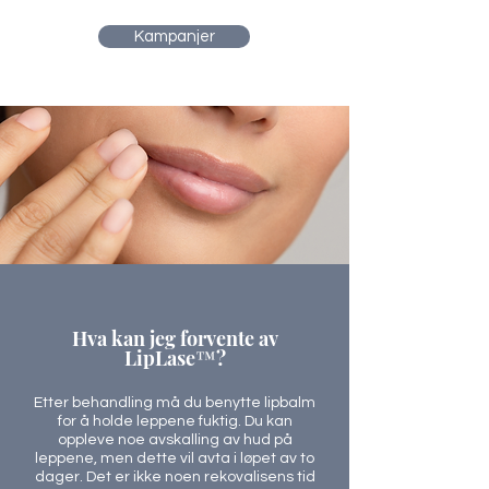
Kampanjer
Hva kan jeg forvente av
LipLase™?
Etter behandling må du benytte lipbalm
for å holde leppene fuktig. Du kan
oppleve noe avskalling av hud på
leppene, men dette vil avta i løpet av to
dager. Det er ikke noen rekovalisens tid