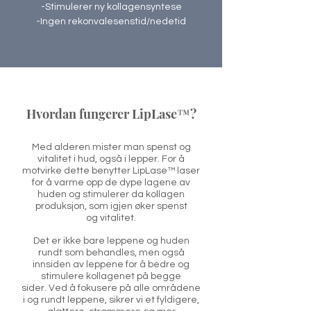
-Stimulerer ny kollagensyntese
-Ingen rekonvalesenstid/nedetid
Hvordan fungerer LipLase™?
Med alderen mister man spenst og
vitalitet i hud, også i lepper. For å
motvirke dette benytter LipLase™ laser
for å varme opp de dype lagene av
huden og stimulerer da kollagen
produksjon, som igjen øker spenst
og vitalitet.
Det er ikke bare leppene og huden
rundt som behandles, men også
innsiden av leppene for å bedre og
stimulere kollagenet på begge
sider. Ved å fokusere på alle områdene
i og rundt leppene, sikrer vi et
fyldigere,