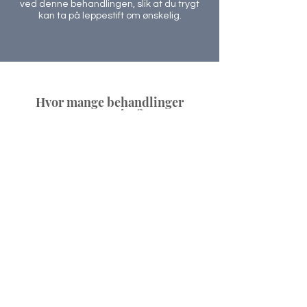
ved denne behandlingen, slik at du trygt
kan ta på leppestift om ønskelig.
Hvor mange behandlinger
trenger jeg?
Vi anbefaler minimum 3-4 behandlinger
i en serie, for best resultat.
Vi stimulerer din naturlige
kollagenproduksjon, og man forebygger
ytterligere tap av spenst og vitalitet.
Ved å ta denne behandlingen jevnlig
beholder man resultatet. Om du ønsker
et mer fyldig og strammere smil uten
smerter fra injeksjoner, da er LipLase™
behandlingen for deg.
Bestill time