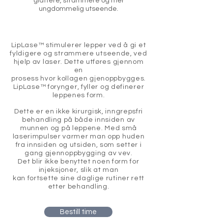
glattere, strammere
og mer
ungdommelig utseende.
LipLase™ stimulerer lepper ved å gi et
Hva er LipLase™?
fyldigere og strammere utseende, ved
hjelp av laser. Dette utføres gjennom
en
prosess hvor kollagen gjenoppbygges.
LipLase™ forynger, fyller og definerer
leppenes form.
Dette er en ikke kirurgisk, inngrepsfri
behandling på både innsiden av
munnen og på leppene. Med små
laserimpulser varmer man opp huden
fra innsiden og utsiden, som setter i
gang gjennoppbygging av vev.
Det blir ikke benyttet noen form for
injeksjoner, slik at man
kan fortsette sine daglige rutiner rett
etter behandling.
Bestill time