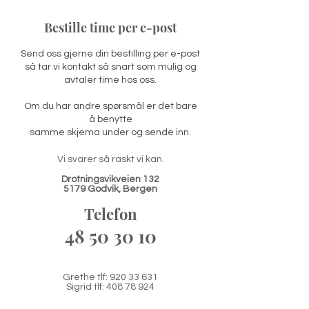
Bestille time per e-post
Send oss gjerne din bestilling per e-post
så tar vi kontakt så snart som mulig og
avtaler time hos oss.
Om du har andre spørsmål er det bare
å benytte
samme skjema under og sende inn.
Vi svarer så raskt vi kan.
Drotningsvikveien 132
5179 Godvik, Bergen
Telefon
48 50 30 10
Grethe tlf:
920 33 631
Sigrid tlf:
408 78 924