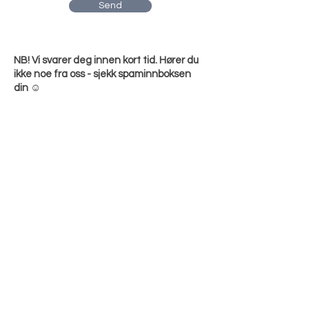
Send
NB! Vi svarer deg innen kort tid. Hører du
ikke noe fra oss - sjekk spaminnboksen
din ☺️